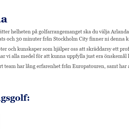
da
sätter helheten på golfarrangemanget ska du välja Arlanda
ats och 30 minuter från Stockholm City finner ni denna 
er och kunskaper som hjälper oss att skräddarsy ett proff
har vi alla medel för att kunna uppfylla just era önskemål 
rt team har lång erfarenhet från Europatouren, samt har
gsgolf: