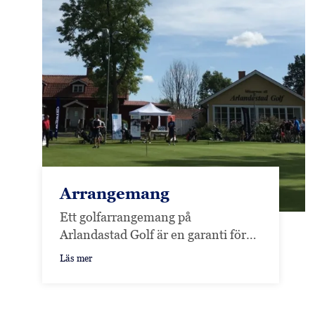
Arrangemang
Ett golfarrangemang på
Arlandastad Golf är en garanti för
ett lyckat arrangemang.
Läs mer