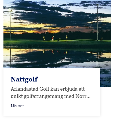
Nattgolf
Arlandastad Golf kan erbjuda ett
unikt golfarrangemang med Norra
Europas enda belysta golfbana.
Läs mer