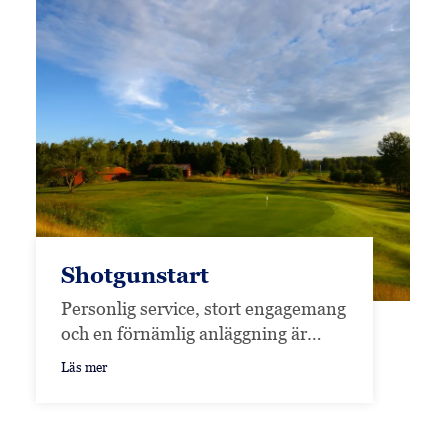
Shotgunstart
Personlig service, stort engagemang
och en förnämlig anläggning är
ingredienser som gör att kunderna
Läs mer
kommer att trivas.