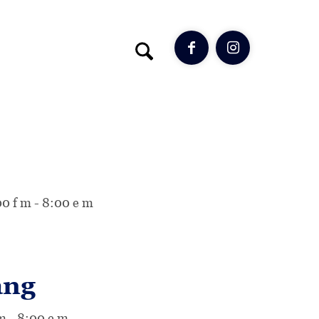
Menu
00 f m - 8:00 e m
ang
 m - 8:00 e m