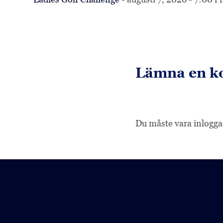
Lämna en 
Want to join the discussion?
Dela med dig av dina synpunkter!
Du måste vara
inlogg